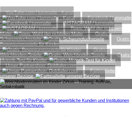
Downloads...
YouTube.com / turnmatte - Kanal
Facebook / turnmatte
INSTAGRAM / turnmatte
Tipps: Wahl der richtigen
Matte
Gratis:
Schwungtuchspiele
Gratis:
Bewegungsspiele für Kinder
Gratis:
Weichboden-Spiele
Gratis:
Motorik-Test für Kinder
Unser Partnershop: Goldtaler.com
Farbpallette
unserer Bezüge
.