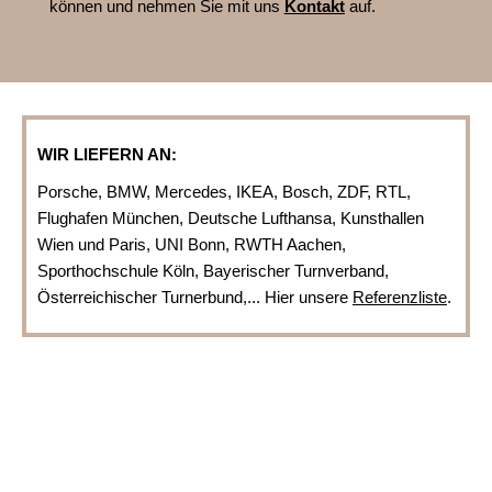
können und nehmen Sie mit uns
Kontakt
auf.
WIR LIEFERN AN:
Porsche, BMW, Mercedes, IKEA, Bosch, ZDF, RTL,
Flughafen München, Deutsche Lufthansa, Kunsthallen
Wien und Paris, UNI Bonn, RWTH Aachen,
Sporthochschule Köln, Bayerischer Turnverband,
Österreichischer Turnerbund,... Hier unsere
Referenzliste
.
www.turnmatte.com
Einige interessante Links, Tipps und kostenlose