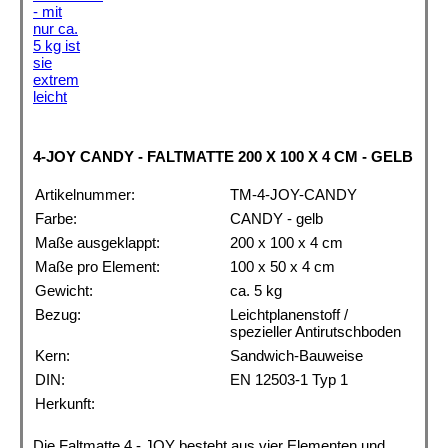
4-JOY CANDY - FALTMATTE 200 X 100 X 4 CM - GELB
Artikelnummer:
TM-4-JOY-CANDY
Farbe:
CANDY - gelb
Maße ausgeklappt:
200 x 100 x 4 cm
Maße pro Element:
100 x 50 x 4 cm
Gewicht:
ca. 5 kg
Bezug:
Leichtplanenstoff /
spezieller Antirutschboden
Kern:
Sandwich-Bauweise
DIN:
EN 12503-1 Typ 1
Herkunft:
Die Faltmatte 4 - JOY besteht aus vier Elementen und