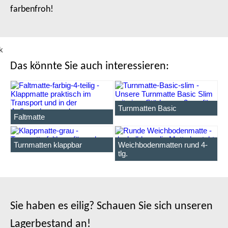
farbenfroh!
4-JOY - STARKE KLETTVERBINDUNG
4-JOY - SANDWICHKERN
4-JOY - VERDECKTER REISSVERSCHLUSS
4-JOY - VIER ELEMENTE
4-JOY - OBEN WEICHE POLSTERUNG
4-JOY - STABILE TRAGEGRIFFE
Das könnte Sie auch interessieren:
Turnmatten Basic
Faltmatte
Turnmatten klappbar
Weichbodenmatten rund 4-
tlg.
Sie haben es eilig? Schauen Sie sich unseren
Lagerbestand an!