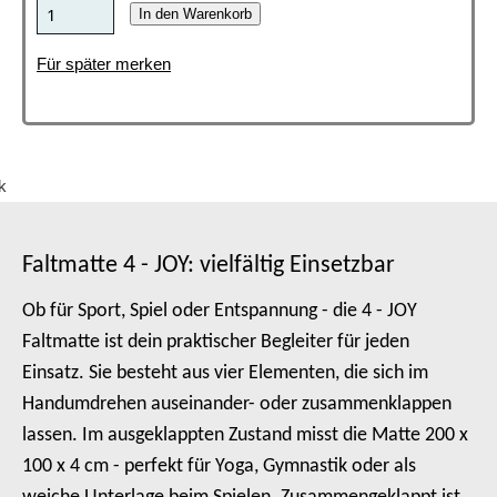
In den Warenkorb
Für später merken
4-JOY FALTMATTEN
4-JOY FALTMATTE
4-JOY FALTMATTE
4-JOY FALTMATTE
4-JOY FALTMATTE
... lassen sich platzsparend zusammenklappen
... für Yoga und Gymnastik
... auch als Spielmatte beliebt
... für mehr Freude an Bewegung
... leichter Transport dank Tragegriffe
Faltmatte 4 - JOY: vielfältig Einsetzbar
Ob für Sport, Spiel oder Entspannung - die 4 - JOY
Faltmatte ist dein praktischer Begleiter für jeden
Einsatz. Sie besteht aus vier Elementen, die sich im
Handumdrehen auseinander- oder zusammenklappen
lassen. Im ausgeklappten Zustand misst die Matte 200 x
100 x 4 cm - perfekt für Yoga, Gymnastik oder als