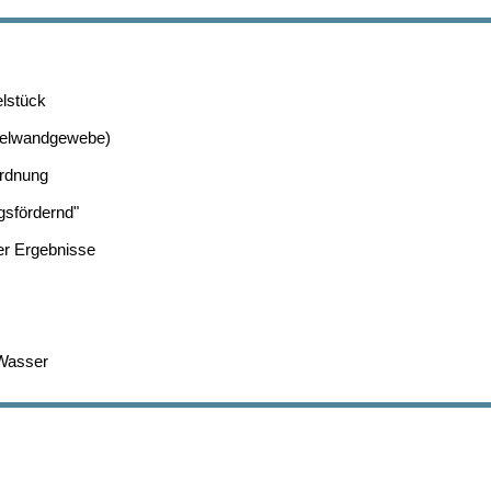
elstück
ppelwandgewebe)
ordnung
gsfördernd"
er Ergebnisse
 Wasser