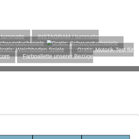
INSTAGRAM / turnmatte
Schwungtuchspiele
Gratis: Motorik-Test für
Farbpallette unserer Bezüge