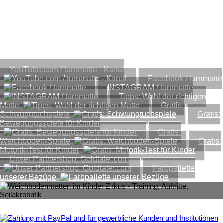
www.turnmatte.com
Einige interessante Links, Tipps und kostenlose
Downloads...
YouTube.com / turnmatte - Kanal
Facebook / turnmatte
INSTAGRAM / turnmatte
Tipps: Wahl der richtigen
Matte
Gratis:
Schwungtuchspiele
Gratis:
Bewegungsspiele für Kinder
Gratis:
Weichboden-Spiele
Gratis:
Motorik-Test für Kinder
Unser Partnershop: Goldtaler.com
Farbpallette
unserer Bezüge