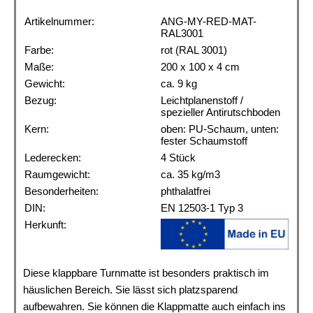
Artikelnummer:
ANG-MY-RED-MAT-
RAL3001
Farbe:
rot (RAL 3001)
Maße:
200 x 100 x 4 cm
Gewicht:
ca. 9 kg
Bezug:
Leichtplanenstoff /
spezieller Antirutschboden
Kern:
oben: PU-Schaum, unten:
fester Schaumstoff
Lederecken:
4 Stück
Raumgewicht:
ca. 35 kg/m3
Besonderheiten:
phthalatfrei
DIN:
EN 12503-1 Typ 3
Herkunft:
Diese klappbare Turnmatte ist besonders praktisch im
häuslichen Bereich. Sie lässt sich platzsparend
aufbewahren. Sie können die Klappmatte auch einfach ins